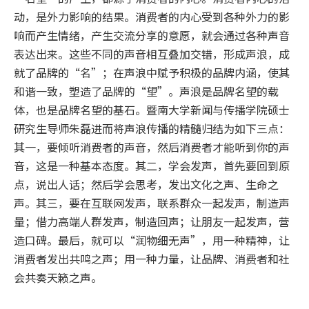
动，是外力影响的结果。消费者的内心受到各种外力的影
响而产生情绪，产生交流分享的意愿，就会通过各种声音
表达出来。这些不同的声音相互叠加交错，形成声浪，成
就了品牌的“名”；在声浪中赋予积极的品牌内涵，使其
和谐一致，塑造了品牌的“望”。声浪是品牌名望的载
体，也是品牌名望的基石。暨南大学新闻与传播学院硕士
研究生导师朱磊进而将声浪传播的精髓归结为如下三点：
其一，要倾听消费者的声音，然后消费者才能听到你的声
音，这是一种基本态度。其二，学会发声，首先要回到原
点，说出人话；然后学会思考，发出文化之声、生命之
声。其三，要在互联网发声，联系群众一起发声，制造声
量；借力高端人群发声，制造回声；让朋友一起发声，营
造口碑。最后，就可以“润物细无声”，用一种精神，让
消费者发出共鸣之声；用一种力量，让品牌、消费者和社
会共奏天籁之声。